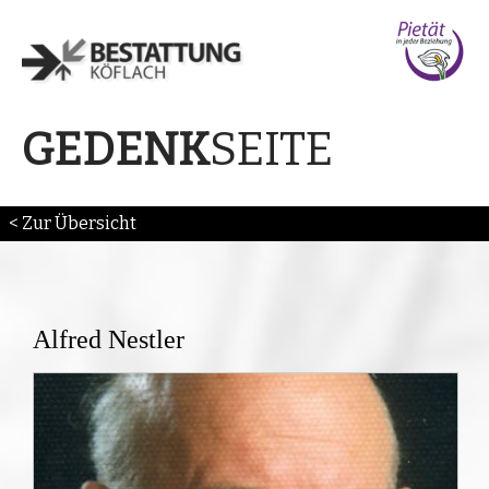
SEITE
GEDENK
< Zur Übersicht
Alfred Nestler