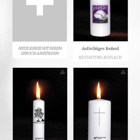
NEUE KERZE MIT IHREM
Aufrichtiges Beileid
SPRUCH ANZÜNDEN
BESTATTUNG KÖFLACH