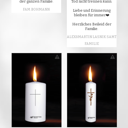
der ganzen Familie.
Tod nicht trennen kann.
FAM.BOHMANN
Liebe und Erinnerung
bleiben für immer❤️
Herzliches Beileid der
Familie.
ALEX&MARTIN LASNIK SAMT
FAMILIE