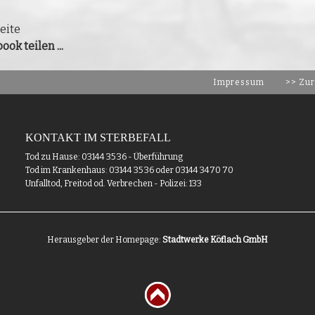
eite
ook teilen ...
Impressum
>> Zur
KONTAKT IM STERBEFALL
Tod zu Hause: 03144 35 36 - Überführung
Tod im Krankenhaus: 03144 35 36 oder 03144 3470 70
Unfalltod, Freitod od. Verbrechen - Polizei: 133
Herausgeber der Homepage:
Stadtwerke Köflach GmbH