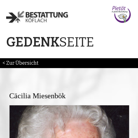
SEITE
GEDENK
< Zur Übersicht
Cäcilia Miesenbök