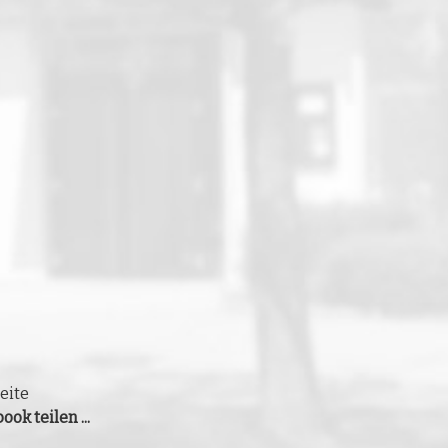
eite
ook teilen ...