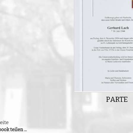
PARTE
eite
ook teilen ...