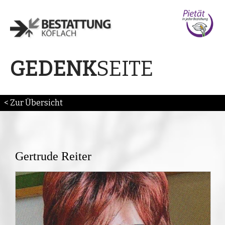
SEITE
GEDENK
< Zur Übersicht
Gertrude Reiter