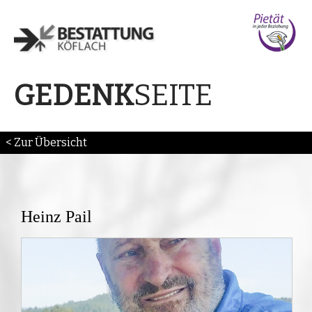
SEITE
GEDENK
< Zur Übersicht
Heinz Pail