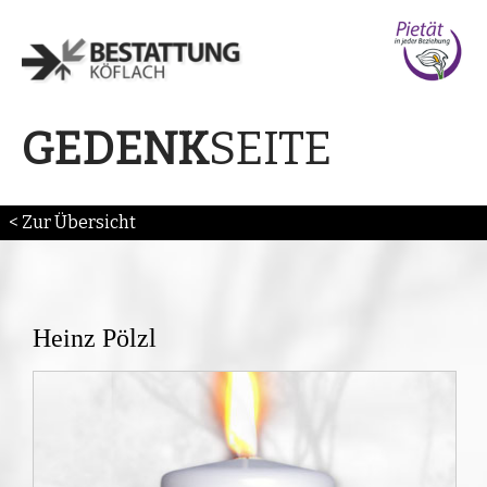
SEITE
GEDENK
< Zur Übersicht
Heinz Pölzl