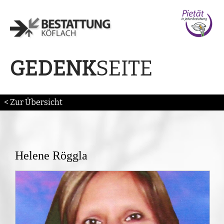
SEITE
GEDENK
< Zur Übersicht
Helene Röggla