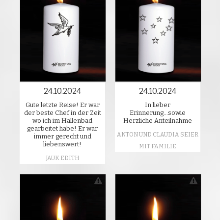
24.10.2024
24.10.2024
Gute letzte Reise! Er war
In lieber
der beste Chef in der Zeit
Erinnerung...sowie
wo ich im Hallenbad
Herzliche Anteilnahme
gearbeitet habe! Er war
ANTON UND CLAUDIA SEIER
immer gerecht und
liebenswert!
MIT FAMILIE
JAUK EDITH