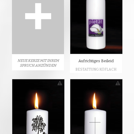
NEUE KERZE MIT IHREM
Aufrichtiges Beileid
SPRUCH ANZÜNDEN
BESTATTUNG KÖFLACH