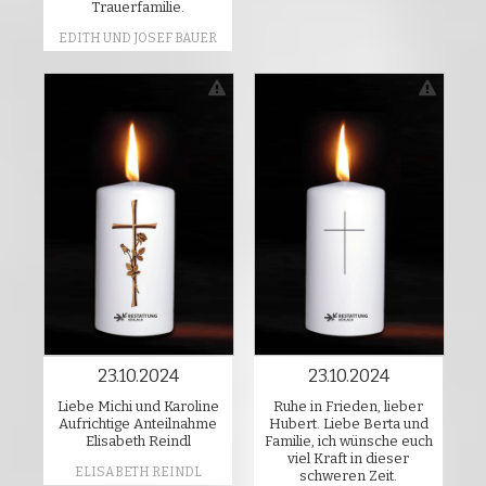
Trauerfamilie.
EDITH UND JOSEF BAUER
23.10.2024
23.10.2024
Liebe Michi und Karoline
Ruhe in Frieden, lieber
Aufrichtige Anteilnahme
Hubert. Liebe Berta und
Elisabeth Reindl
Familie, ich wünsche euch
viel Kraft in dieser
ELISABETH REINDL
schweren Zeit.