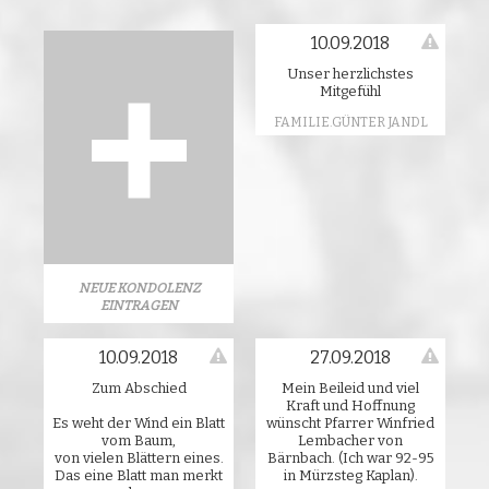
10.09.2018
Unser herzlichstes
Mitgefühl
FAMILIE.GÜNTER JANDL
NEUE KONDOLENZ
EINTRAGEN
10.09.2018
27.09.2018
Zum Abschied
Mein Beileid und viel
Kraft und Hoffnung
Es weht der Wind ein Blatt
wünscht Pfarrer Winfried
vom Baum,
Lembacher von
von vielen Blättern eines.
Bärnbach. (Ich war 92-95
Das eine Blatt man merkt
in Mürzsteg Kaplan).