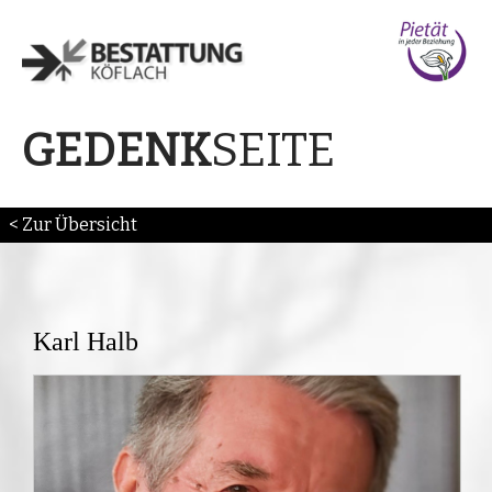
SEITE
GEDENK
< Zur Übersicht
Karl Halb