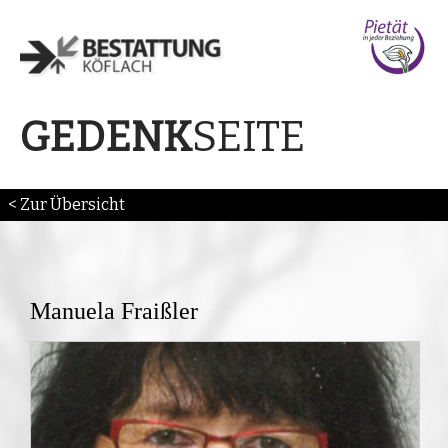
SEITE
GEDENK
< Zur Übersicht
Manuela Fraißler