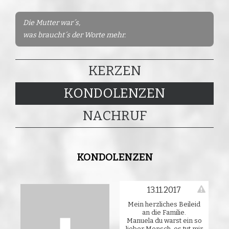
Die Mutter war´s,
was braucht´s der Worte mehr.
KERZEN
KONDOLENZEN
NACHRUF
KONDOLENZEN
13.11.2017
Mein herzliches Beileid
an die Familie.
Manuela du warst ein so
lieber Mensch, es tut mir