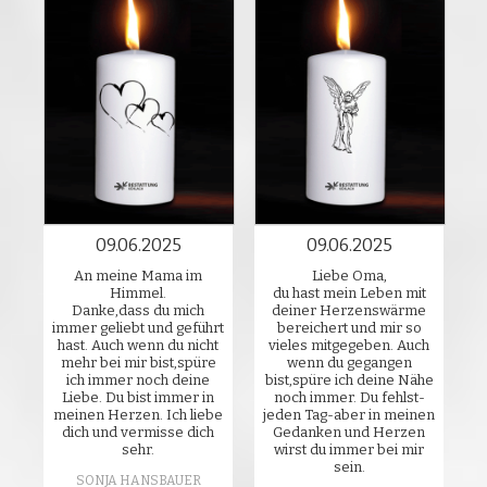
09.06.2025
09.06.2025
An meine Mama im
Liebe Oma,
Himmel.
du hast mein Leben mit
Danke,dass du mich
deiner Herzenswärme
immer geliebt und geführt
bereichert und mir so
hast. Auch wenn du nicht
vieles mitgegeben. Auch
mehr bei mir bist,spüre
wenn du gegangen
ich immer noch deine
bist,spüre ich deine Nähe
Liebe. Du bist immer in
noch immer. Du fehlst-
meinen Herzen. Ich liebe
jeden Tag-aber in meinen
dich und vermisse dich
Gedanken und Herzen
sehr.
wirst du immer bei mir
sein.
SONJA HANSBAUER