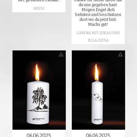
du uns gegeben hast.
HEIDI
Mögen Engel dich
behüten und beschützen
dort wo du jetzt bist.
Machs gut!
CARINA MIT LUKAS UND
ELLA LUISA
06.06.2025
06.06.2025