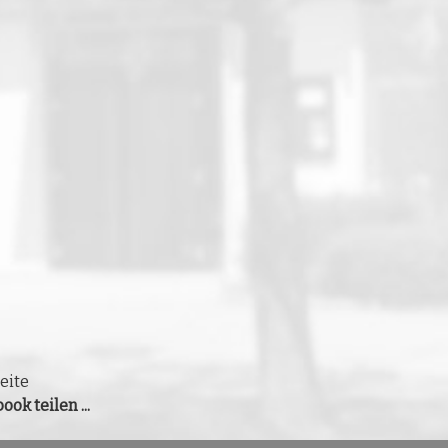
eite
ook teilen ...