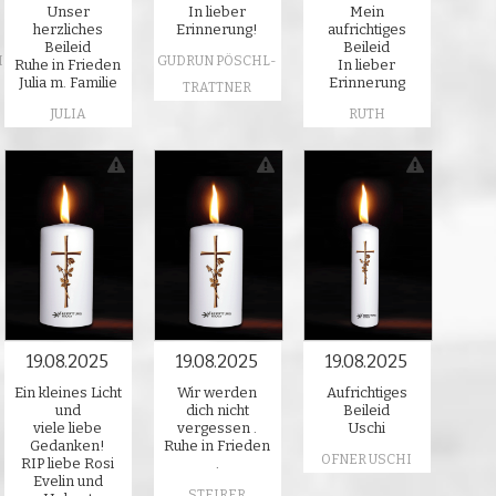
Unser
In lieber
Mein
herzliches
Erinnerung!
aufrichtiges
Beileid
Beileid
M
GUDRUN PÖSCHL-
Ruhe in Frieden
In lieber
Julia m. Familie
Erinnerung
TRATTNER
JULIA
RUTH
19.08.2025
19.08.2025
19.08.2025
Ein kleines Licht
Wir werden
Aufrichtiges
und
dich nicht
Beileid
viele liebe
vergessen .
Uschi
Gedanken!
Ruhe in Frieden
OFNER USCHI
RIP liebe Rosi
.
Evelin und
STEIRER