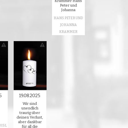
Krammer Hans
Peter und
Johanna
HANS PETER UND
JOHANNA
KRAMMER
5
19.08.2025
Wir sind
unendlich
traurig über
deinen Verlust,
aber dankbar
OISL
für all die