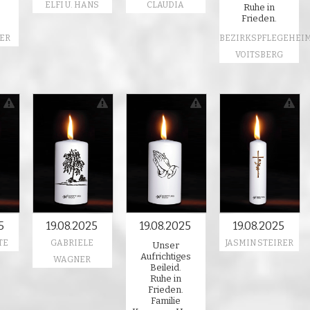
ELFI U. HANS
CLAUDIA
Ruhe in
Frieden.
ER
BEZIRKSPFLEGEHEI
VOITSBERG
5
19.08.2025
19.08.2025
19.08.2025
TE
GABRIELE
JASMIN STEIRER
Unser
Aufrichtiges
WAGNER
Beileid.
Ruhe in
Frieden.
Familie