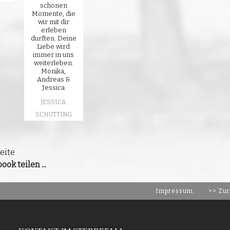
schönen
Momente, die
wir mit dir
erleben
durften. Deine
Liebe wird
immer in uns
weiterleben.
Monika,
Andreas &
Jessica
JESSICA
SCHUTTING
eite
ook teilen ...
Impressum
>> Zur