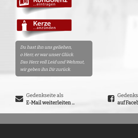
Du hast ihn uns geliehen,
o Herr, er war unser Glück.
Das Herz voll Leid und Wehmut,
wir geben ihn Dir zurück.
Gedenkseite als
Gedenks
E-Mail weiterleiten ...
auf Faceb