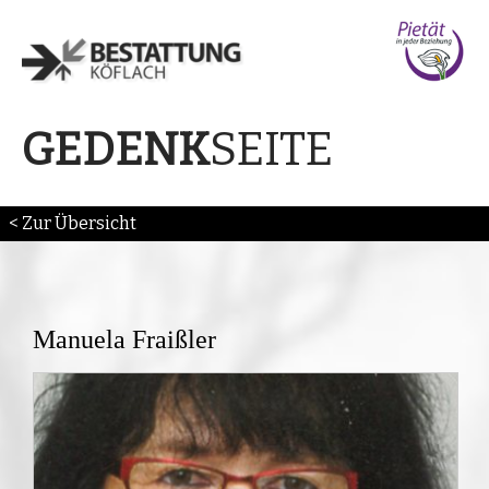
SEITE
GEDENK
< Zur Übersicht
Manuela Fraißler