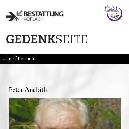
SEITE
GEDENK
< Zur Übersicht
Peter Anabith